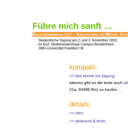
Führe mich sanft …
Gouvernementalität – Anschlüsse an Michel Fou
Studentische Tagung am 2. und 3. November 2002.
im KoZ, Studierendenhaus Campus Bockenheim
JWG-Universität Frankfurt / M.
kompakt.
>> das ebook zur tagung.
ebenso gibt es die texte auch
al
21a, 60486 ffm) zu kaufen ...
details.
>> intro
>> abstracts & texts