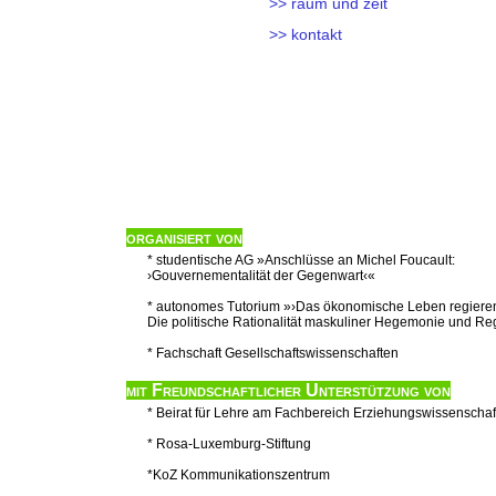
>> raum und zeit
>> kontakt
organisiert von
* studentische AG »Anschlüsse an Michel Foucault:
›Gouvernementalität der Gegenwart‹«
* autonomes Tutorium »›Das ökonomische Leben regieren
Die politische Rationalität maskuliner Hegemonie und Re
* Fachschaft Gesellschaftswissenschaften
mit Freundschaftlicher Unterstützung von
* Beirat für Lehre am Fachbereich Erziehungswissenschaf
* Rosa-Luxemburg-Stiftung
*KoZ Kommunikationszentrum