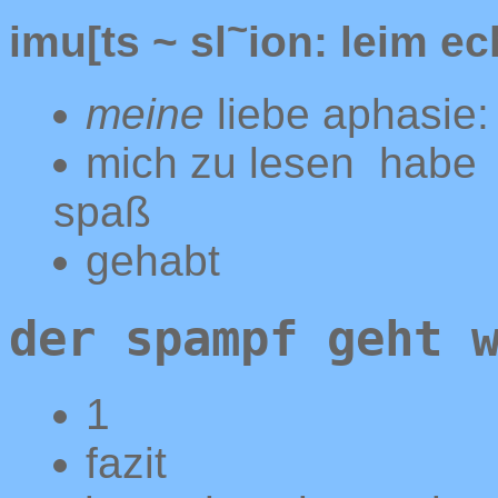
~
imu[ts ~ sl
ion: leim ec
meine
liebe aphasie:
mich zu lesen habe 
spaß
gehabt
der spampf geht 
1
fazit