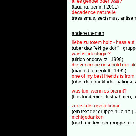
alles gender oder was?
(tagung, berlin | 2001)
décadence naturelle
(rassismus, sexismus, antisem
andere themen
liebe zu totem holz - hass au
(über das "eklige dorf" | grupp
was ist ideologie?
(ulrich enderwitz | 1998)
die verlorene unschuld der ut
(martin blumentritt | 1995)
one of my best friends is from 
(über den frankfurter national
was tun, wenn es brennt?
(tips für demos, festnahmen
zuerst der revolutionär
(ein text der gruppe n.i.c.h.t. |
nichtgedanken
(noch ein text der gruppe n.i.c.