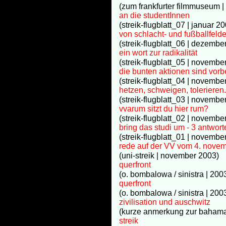
(zum frankfurter filmmuseum |
an die studentInnen
(streik-flugblatt_07 | januar 2
von schlacht- und fußballfeld
(streik-flugblatt_06 | dezembe
ein wort zur radikalität
(streik-flugblatt_05 | novembe
die bunten aktionen sind vorbe
(streik-flugblatt_04 | novembe
hetzen, schweigen, tolerieren.
(streik-flugblatt_03 | novemb
vvarum sitzt du hier rum?
(streik-flugblatt_02 | novemb
bring das studi um - 3 antwort
(streik-flugblatt_01 | novembe
rede auf der VV vom 4. nove
(uni-streik | november 2003)
querfront
(o. bombalowa / sinistra | 200
querfront
(o. bombalowa / sinistra | 200
zivilisation und auschwitz
(kurze anmerkung zur bahamas
streik