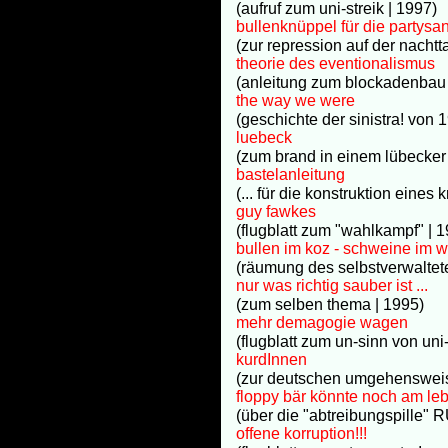
(aufruf zum uni-streik | 1997)
bullenknüppel für die partysa
(zur repression auf der nacht
theorie des eventionalismus
(anleitung zum blockadenbau 
the way we were
(geschichte der sinistra! von
luebeck
(zum brand in einem lübecker
bastelanleitung
(... für die konstruktion eines
guy fawkes
(flugblatt zum "wahlkampf" | 
bullen im koz - schweine im we
(räumung des selbstverwaltet
nur was richtig sauber ist ...
(zum selben thema | 1995)
mehr demagogie wagen
(flugblatt zum un-sinn von uni
kurdInnen
(zur deutschen umgehensweis
floppy bär könnte noch am le
(über die "abtreibungspille" 
offene korruption!!!