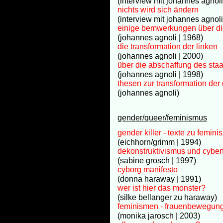
(interview mit johannes agnoli
nichts wird sich ändern
(interview mit johannes agnol
einige bemwerkungen über d
(johannes agnoli | 1968)
die transformation der linken
(johannes agnoli | 2000)
über die abschaffung des sta
(johannes agnoli | 1998)
thesen zur transformation der
(johannes agnoli)
gender/queer/feminismus
gender killer - texte zu femini
(eichhorn/grimm | 1994)
dekonstruktivismus und cybe
(sabine grosch | 1997)
cyborg manifesto
(donna haraway | 1991)
wer ist hier das monster?
(silke bellanger zu haraway)
feminismen - frauenbewegunge
(monika jarosch | 2003)