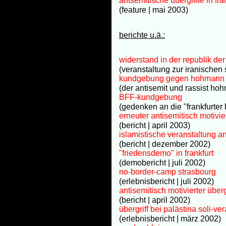
antsemitische übergriffe in fra
(feature | mai 2003)
berichte u.ä.:
widerstand in der republik der
(veranstaltung zur iranische
kundgebung gegen hohmann
(der antisemit und rassist hoh
BFF-kundgebung
(gedenken an die "frankfurter
erneuter antisemitisch motiviert
(bericht | april 2003)
islamistische veranstaltung an
(bericht | dezember 2002)
"friedensdemo" in frankfurt
(demobericht | juli 2002)
no-border-camp strasbourg
(erlebnisbericht | juli 2002)
antisemitisch motivierter über
(bericht | april 2002)
übergriff bei palästina soli-ve
(erlebnisbericht | märz 2002)