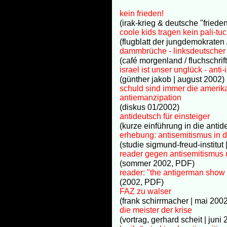
kein frieden!
(irak-krieg & deutsche "fried
coole kids tragen kein pali-tu
(flugblatt der jungdemokraten /
dammbrüche - linksdeutscher
(café morgenland / fluchschri
israel ist unser unglück - ant
(günther jakob | august 2002)
schuld sind immer die amerik
antiemanzipation
(diskus 01/2002)
antideutsch für einsteiger
(kurze einführung in die antid
erhebung: antisemitismus in 
(studie sigmund-freud-institu
reader gegen antisemitismus 
(sommer 2002, PDF)
reader: "the antigerman show
(2002, PDF)
FAZ zu walser
(frank schirrmacher | mai 2002
die meister der krise
(vortrag, gerhard scheit | juni