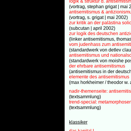
logik & struktur d. antisemitis
(vortrag, stephan grigat | mai 
antisemitismus & antizionismu
(vortrag, s. grigat | mai 2002)
zur kritik an der palästina soli
(subcutan | april 2002)
zur logik des deutschen antiz
(linker antisemitismus, thoma
vom judenhass zum antisemi
(standardwerk von detlev clau
antisemitismus und nationals
(standardwerk von moishe pos
der ehrbare antisemitismus
(antisemitismus in der deutsc
elemente des antisemitismus
(max horkheimer / theodor w. 
nadir-themenseite: antisemit
(textsammlung)
trend-special: metamorphosen
(textsammlung)
klassiker
das kapital I