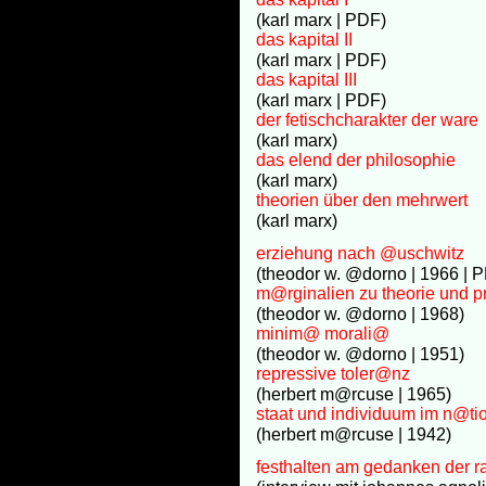
(karl marx | PDF)
das kapital II
(karl marx | PDF)
das kapital III
(karl marx | PDF)
der fetischcharakter der ware
(karl marx)
das elend der philosophie
(karl marx)
theorien über den mehrwert
(karl marx)
erziehung nach @uschwitz
(theodor w. @dorno | 1966 | 
m@rginalien zu theorie und 
(theodor w. @dorno | 1968)
minim@ morali@
(theodor w. @dorno | 1951)
repressive toler@nz
(herbert m@rcuse | 1965)
staat und individuum im n@ti
(herbert m@rcuse | 1942)
festhalten am gedanken der r