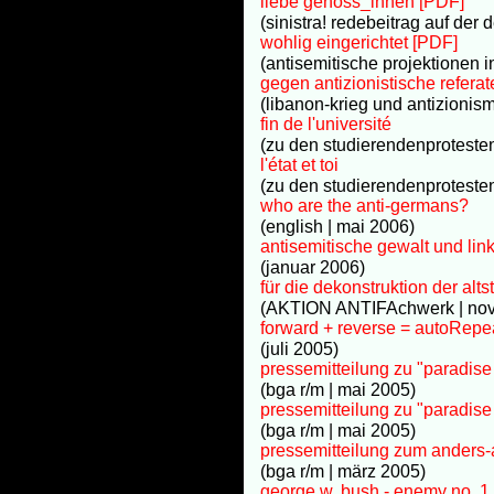
liebe genoss_innen [PDF]
(sinistra! redebeitrag auf der 
wohlig eingerichtet [PDF]
(antisemitische projektionen in
gegen antizionistische referat
(libanon-krieg und antizionis
fin de l'université
(zu den studierendenprotesten
l'état et toi
(zu den studierendenprotesten
who are the anti-germans?
(english | mai 2006)
antisemitische gewalt und lin
(januar 2006)
für die dekonstruktion der alts
(AKTION ANTIFAchwerk | no
forward + reverse = autoRepea
(juli 2005)
pressemitteilung zu "paradis
(bga r/m | mai 2005)
pressemitteilung zu "paradis
(bga r/m | mai 2005)
pressemitteilung zum anders-auf
(bga r/m | märz 2005)
george w. bush - enemy no. 1