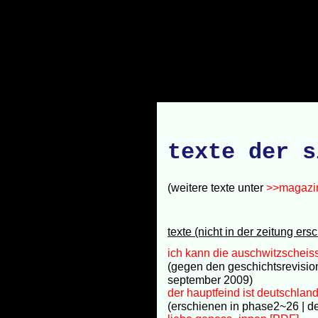
texte der s
(weitere texte unter
>>magazi
texte (nicht in der zeitung ers
ich kann die auschwitzscheiss
(gegen den geschichtsrevision
september 2009)
der hauptfeind ist deutschlan
(erschienen in phase2~26 | 