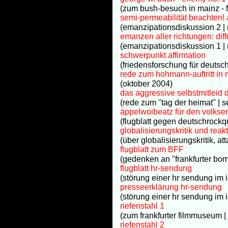
(zum bush-besuch in mainz - 
semi-permeabilität beachten!
(emanzipationsdiskussion 2 
emanzen aller richtungen: diff
(emanzipationsdiskussion 1 
schwerpunkt affirmation
(friedensforschung für deutsch
rede zum hohmann-auftritt in 
(oktober 2004)
das aggressive selbstmitleid d
(rede zum "tag der heimat" | 
äppelwoibeatz für den volks
(flugblatt gegen deutschrockq
globalisierungskritik und reak
(über globalisierungskritik, at
flugblatt zum BFF
(gedenken an "frankfurter bo
flugblatt hr-sendung
(störung einer hr sendung im 
presseerklärung hr-sendung
(störung einer hr sendung im 
riefenstahl 1
(zum frankfurter filmmuseum |
riefenstahl 2