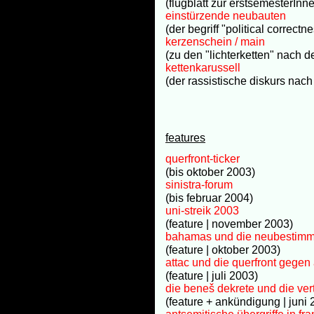
(flugblatt zur erstsemesterInn
einstürzende neubauten
(der begriff "political correctn
kerzenschein / main
(zu den "lichterketten" nach 
kettenkarussell
(der rassistische diskurs nac
features
querfront-ticker
(bis oktober 2003)
sinistra-forum
(bis februar 2004)
uni-streik 2003
(feature | november 2003)
bahamas und die neubestimmu
(feature | oktober 2003)
attac und die querfront gegen
(feature | juli 2003)
die beneš dekrete und die ve
(feature + ankündigung | juni 